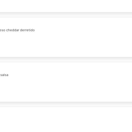
eso cheddar derretido
 salsa